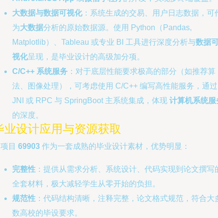
大数据与数据可视化
：系统生成的交易、用户日志数据，可
为
大数据
分析的原始数据源。使用 Python（Pandas,
Matplotlib）、Tableau 或专业 BI 工具进行深度分析与
数据
视化
呈现，是毕业设计的高级加分项。
C/C++ 系统服务
：对于底层性能要求极高的部分（如推荐算
法、图像处理），可考虑使用 C/C++ 编写高性能服务，通过
JNI 或 RPC 与 SpringBoot 主系统集成，体现
计算机系统服
的深度。
毕业设计应用与资源获取
本项目
69903
作为一套成熟的毕业设计素材，优势明显：
完整性
：提供从需求分析、系统设计、代码实现到论文撰写
全套材料，极大减轻学生从零开始的负担。
规范性
：代码结构清晰，注释完整，论文格式规范，符合大
数高校的毕设要求。