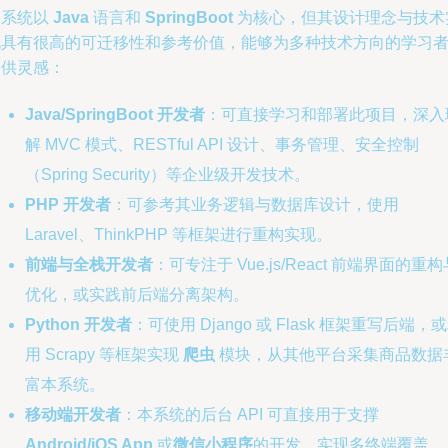
本系统以
Java
语言和
SpringBoot
为核心，但其设计理念与技术
现具有很高的可迁移性和参考价值，能够为多种技术方向的学习
提供灵感：
Java/SpringBoot 开发者
：可直接学习和部署此项目，深入
解 MVC 模式、RESTful API 设计、事务管理、安全控制
（Spring Security）等企业级开发技术。
PHP 开发者
：可参考其业务逻辑与数据库设计，使用
Laravel、ThinkPHP 等框架进行重构实现。
前端与全栈开发者
：可专注于 Vue.js/React 前端界面的重构
优化，或实践前后端分离架构。
Python 开发者
：可使用 Django 或 Flask 框架重写后端，
用 Scrapy 等框架实现
爬虫
模块，从其他平台采集商品数据
富本系统。
移动端开发者
：本系统的后台 API 可直接用于支撑
Android/iOS App
或
微信小程序
的开发，实现多终端覆盖。