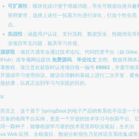
可扩展性
：模块化设计便于增减功能，学生可根据自身兴趣
答辩要求，选择上述任一拓展方向进行深化，打造个性化亮
点。
实战性
：涵盖用户认证、支付流程、数据安全、性能优化等
业项目常见问题，极具学习价值。
资源获取
：项目方通常会通过技术论坛、代码托管平台（如 Gitee
itHub）或专属网站提供
免费源码
、
毕业论文
文档、数据库脚本
部署教程。请注意在获取时认准项目唯一编号
69903
，并遵守相
的开源或学习使用协议。建议在理解的基础上进行二次开发，避
直接抄袭，以真正达到学习与实践的目的。
##
而言之，这个基于 SpringBoot 的电子产品销售系统不仅是一个
能完备的电商平台实例，更是一个开放的技术学习与创新平台。
如同一颗种子，能够根据学习者的技术背景和职业规划，生长出
ava Web 应用、全栈项目、数据分析报告乃至跨语言系统集成等